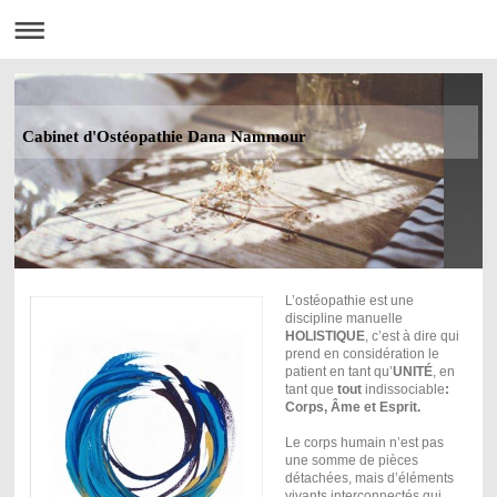
Cabinet d'Ostéopathie Dana Nammour
L’ostéopathie est une
discipline manuelle
HOLISTIQUE
, c’est
à
dire qui
prend en considération le
patient en tant qu’
UNITÉ
, en
tant que
tout
indissociable
:
Corps, Âme et Esprit.
Le corps humain n’est pas
une somme de pièces
détachées, mais d’éléments
vivants interconnectés qui