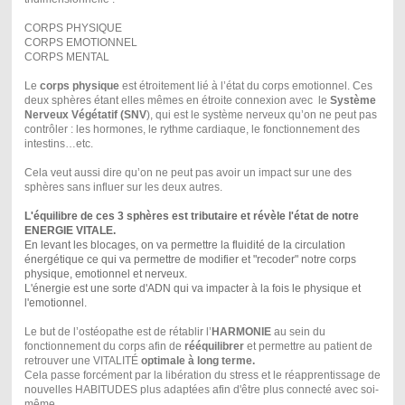
CORPS PHYSIQUE
CORPS EMOTIONNEL
CORPS MENTAL
Le
corps physique
est étroitement lié à l’état du corps emotionnel. Ces
deux sphères étant elles mêmes en étroite connexion avec le
Système
Nerveux Végétatif (SNV
), qui est le système nerveux qu’on ne peut pas
contrôler : les hormones, le rythme cardiaque, le fonctionnement des
intestins…etc.
Cela veut aussi dire qu’on ne peut pas avoir un impact sur une des
sphères sans influer sur les deux autres.
L'équilibre de ces 3 sphères est tributaire et révèle l'état de notre
ENERGIE VITALE.
En levant les blocages, on va permettre la fluidité de la circulation
énergétique ce qui va permettre de modifier et "recoder" notre corps
physique, emotionnel et nerveux.
L'énergie est une sorte d'ADN qui va impacter à la fois le physique et
l'emotionnel.
Le but de l’ostéopathe est de rétablir l’
HARMONIE
au sein du
fonctionnement du corps afin de
rééquilibrer
et permettre au patient de
retrouver une VITALITÉ
optimale à long terme.
Cela passe forcément par la libération du stress et le réapprentissage de
nouvelles HABITUDES plus adaptées afin d'être plus connecté avec soi-
même.