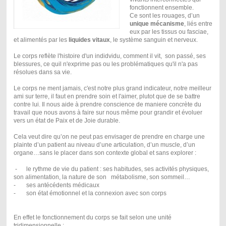
fonctionnent ensemble.
Ce sont les rouages, d’un
unique mécanisme
, liés entre
eux par les tissus ou fasciae,
et alimentés par les
liquides vitaux
, le système sanguin et nerveux.
Le corps reflète l'histoire d'un indidvidu, comment il vit, son passé, ses
blessures, ce quil n'exprime pas ou les problématiques qu'il n'a pas
résolues dans sa vie.
Le corps ne ment jamais, c'est notre plus grand indicateur, notre meilleur
ami sur terre, il faut en prendre soin et l'aimer, plutot que de se battre
contre lui. Il nous aide à prendre conscience de maniere concrète du
travail que nous avons à faire sur nous même pour grandir et évoluer
vers un état de Paix et de Joie durable.
Cela veut dire qu’on ne peut pas envisager de prendre en charge une
plainte d’un patient au niveau d’une articulation, d’un muscle, d’un
organe…sans le placer dans son contexte global et sans explorer :
-
le rythme de vie du patient : ses habitudes, ses activités physiques,
son alimentation, la nature de son métabolisme, son sommeil…
-
ses antécédents médicaux
-
son état émotionnel et la connexion avec son corps
En effet le fonctionnement du corps se fait selon une unité
tridimensionnelle :